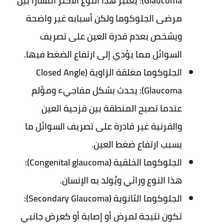
Glaucoma): يعتبر هذا النوع الأكثر انتشارًا بين
مرضى الجلوكوما ولكن أسبابه غير واضحة
ويشخص بعدم قدرة العين على تصريف
السوائل مما يؤدي إلى ارتفاع الضغط فيها.
الجلوكوما مغلقة الزاوية (Closed Angle
Glaucoma): يحدث بشكل مفاجيء ومؤلم
عندما تصبح المنطقة بين قزحية العين
والقرنية غير قادرة على تصريف السوائل ما
يسبب ارتفاع ضغط العين.
الجلوكوما الخلقية (Congenital glaucoma):
هذا النوع وراثي ويُولد به الإنسان.
الجلوكوما الثانوية (Secondary Glaucoma):
تكون نتيجة لمرض أو إصابة أو كعرض جانبي