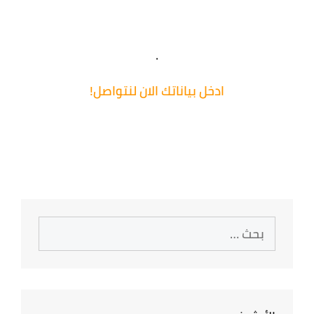
.
ادخل
بياناتك
الان لنتواصل!
اضغط هنا للتسجبل
البحث
عن: