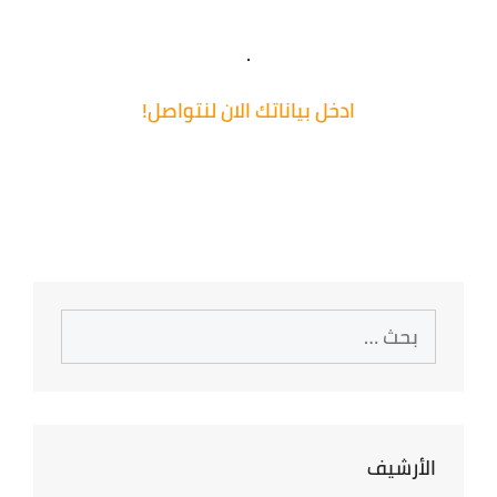
.
ادخل
بياناتك
الان لنتواصل!
اضغط هنا للتسجبل
البحث
عن:
الأرشيف