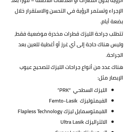
الرؤية بدون النظارات أو العدسات اللاصقة – فورًا بعد
الإجراء وتستمر الرؤية في التحسن والاستقرار خلال
بضعة أيام.
تتطلب جراحة الليزك قطرات مخدرة موضعية فقط،
وليس هناك حاجة إلى أي غرز أو أغطية للعين بعد
الجراحة.
هناك عدد من أنواع جراحات الليزك لتصحيح عيوب
الإبصار مثل:
الليزك السطحي “PRK”
الفيمتوليزك Femto-Lasik
الفيمتوسمايل ليزك Flapless Technology
الالتراليزك Ultra Lasik